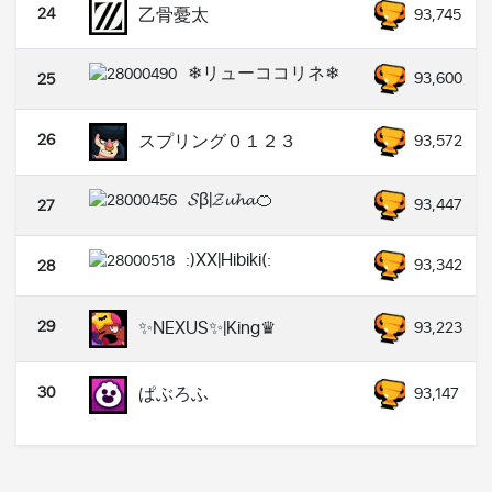
24
乙骨憂太
93,745
❄リューココリネ❄
93,600
25
26
スプリング０１２３
93,572
𝓢β|𝓩𝓾𝓱𝓪🍊
93,447
27
:)XX|Hibiki(:
93,342
28
29
✨NEXUS✨|King♛︎
93,223
30
ぱぶろふ
93,147