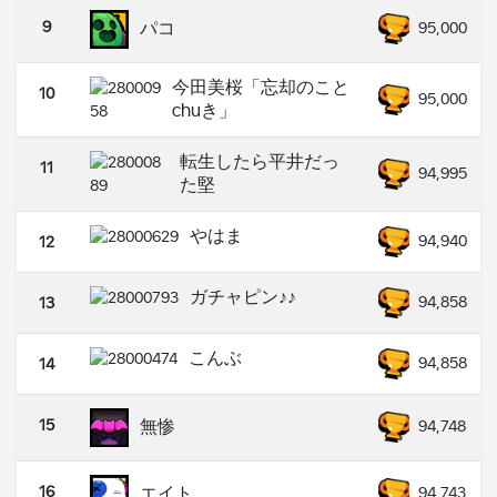
9
パコ
95,000
今田美桜「忘却のこと
10
95,000
chuき」
転生したら平井だっ
11
94,995
た堅
やはま
94,940
12
ガチャピン♪♪
94,858
13
こんぶ
94,858
14
15
無惨
94,748
16
エイト
94,743