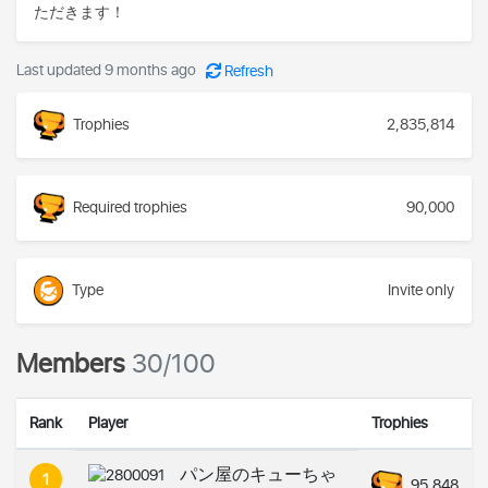
ただきます！
Last updated 9 months ago
Refresh
Trophies
2,835,814
Required trophies
90,000
Type
Invite only
Members
30/100
Rank
Player
Trophies
パン屋のキューちゃ
1
95,848