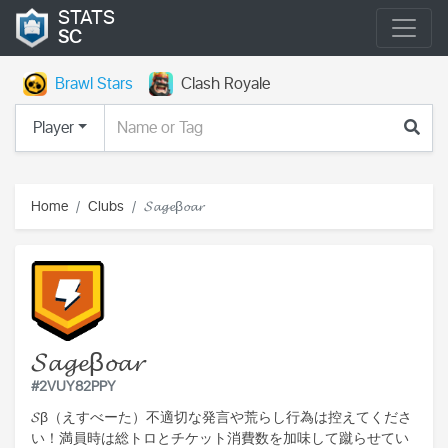
STATS
SC
Brawl Stars
Clash Royale
Player
Home
Clubs
𝓢𝓪𝓰𝓮β𝓸𝓪𝓻
𝓢𝓪𝓰𝓮β𝓸𝓪𝓻
#2VUY82PPY
𝓢β（えすべーた）不適切な発言や荒らし行為は控えてくださ
い！満員時は総トロとチケット消費数を加味して蹴らせてい