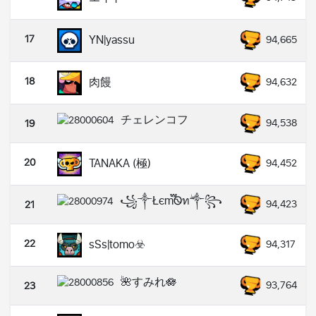
17
YN|yassu
94,665
18
肉饅
94,632
チェレンコフ
94,538
19
20
TANAKA (極)
94,452
꧁༒Łє︎m፝֟Ꮻทۖ༒꧂
94,423
21
22
sSs|tomo☣️
94,317
🌺すみれ🪷
93,764
23