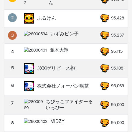
ん
2
ふるけん
95,428
いずみピン子
95,237
3
並木大翔
95,115
4
5
:)XX|ゲリピース✌️(:
95,108
6
株式会社ノォーパン喫茶
95,069
ちびっこファイターる
7
95,000
いっぴー
MIDZY
95,000
8