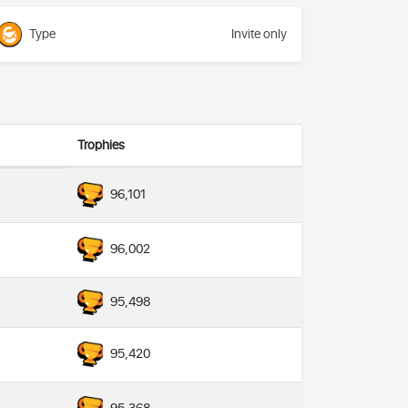
Type
Invite only
Trophies
96,101
96,002
95,498
95,420