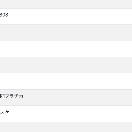
08
✞
問プラチカ
スケ