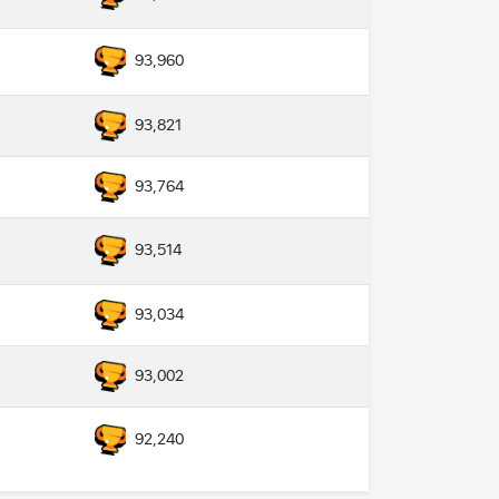
93,960
93,821
93,764
93,514
93,034
93,002
92,240