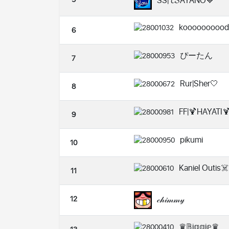
SS| 𝓒𝓢AYANO💙
koooooooood
6
ぴーたん
7
Rur|Sher🤍
8
FF|🍹HAYATI
9
pikumi
10
Kaniel Outis☠️
11
12
𝒸𝒽𝒾𝓂𝓂𝓎
♛︎𝔹i𝕘𝕘i𝕖♛︎