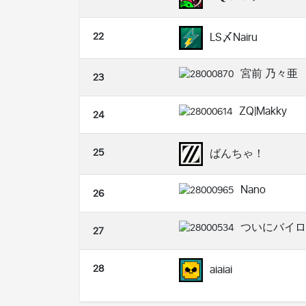
22
LS〆Nairu
宮前 乃々亜
23
ZQ|Makky
24
25
ばんちゃ！
Nano
26
ついにバイロ
27
28
aiaiai