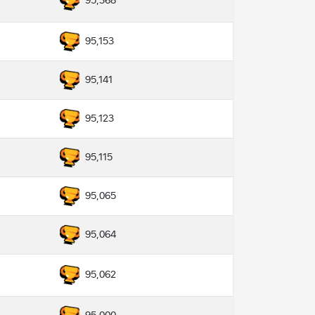
95,368
95,153
95,141
95,123
95,115
95,065
95,064
95,062