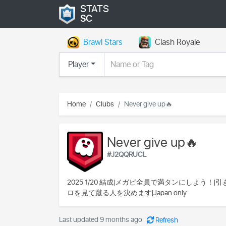
STATS
SC
Brawl Stars
Clash Royale
Player
Home
Clubs
Never give up🔥
Never give up🔥
#J2QQRUCL
2025 1/20 結成|メガピ全員で満タンにしよ
ロを見て蹴る人を決めます|Japan only
Last updated 9 months ago
Refresh