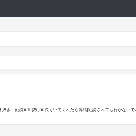
う！|引き抜き 勧誘❌|即抜け❌|長くいてくれたら昇格|勧誘されても行かな