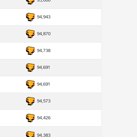
95,000
94,943
94,870
94,738
94,691
94,691
94,573
94,426
94,383