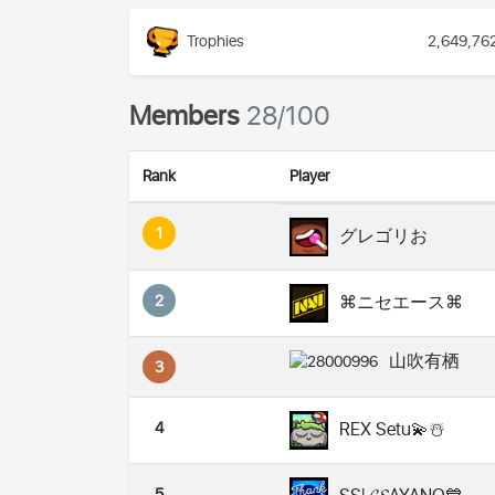
Trophies
2,649,76
Members
28/100
Rank
Player
1
グレゴリお
2
⌘ニセエース⌘
山吹有栖
3
4
REX Setu💫☃️
5