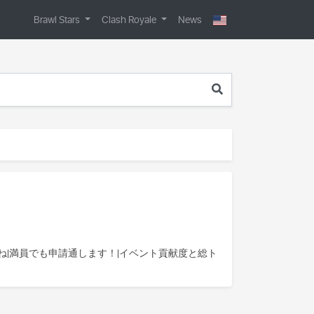
Brawl Stars
Clash Royale
News
いでね|満員でも申請通します！|イベント貢献度と総ト