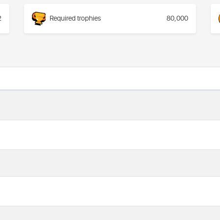
2
Required trophies
80,000