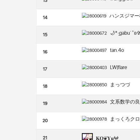
13
ハンスジマー8
14
🌙*·̩͙gabu˙˚ʚ
15
tan.4o
16
LW|flare
17
まっつづ
18
文系数学の良
19
まっくろクロ
20
21
𝐊𝐐❦𝐘𝐮𖤍