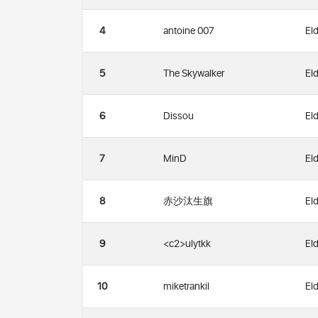
4
antoine 007
Eld
5
The Skywalker
Eld
6
Dissou
Eld
7
MinD
Eld
8
赤沙汰生旗
Eld
9
<c2>ulytkk
Eld
10
miketrankil
Eld