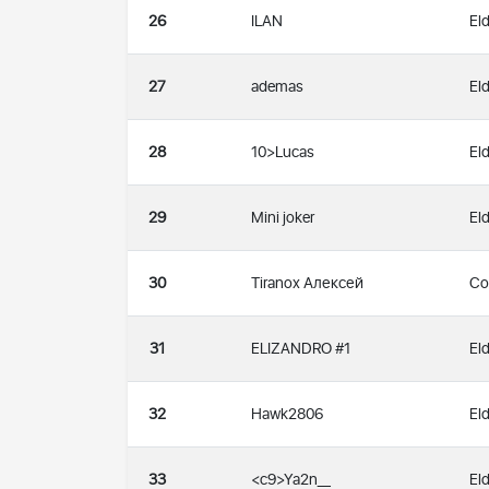
26
ILAN
Eld
27
ademas
Eld
28
10>Lucas
Eld
29
Mini joker
Eld
30
Tiranox Алексей
Co
31
ELIZANDRO #1
Eld
32
Hawk2806
Eld
33
<c9>Ya2n__
Eld