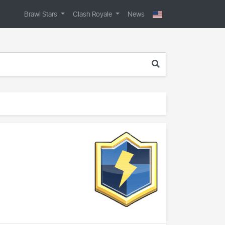
Brawl Stars
Clash Royale
News