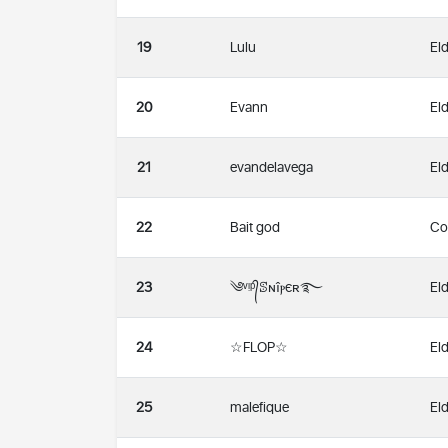
19
Lulu
Eld
20
Evann
Eld
21
evandelavega
Eld
22
Bait god
Co
23
༄ᵛᵎᵖ᭄ꕷɴîⲣєʀ࿐
Eld
24
☆FLOP☆
Eld
25
malefique
Eld