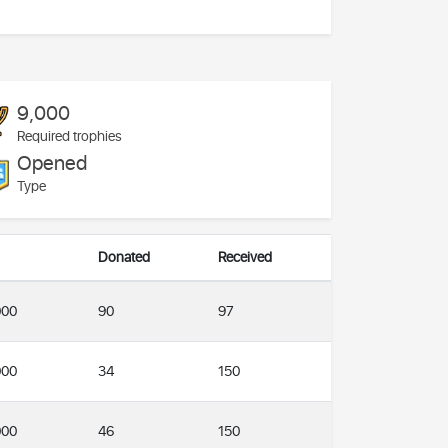
9,000
Required trophies
Opened
Type
Donated
Received
000
90
97
000
34
150
000
46
150