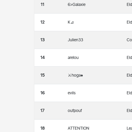
11
6>Galaxie
Eld
12
K⊿
Eld
13
Julien33
Co
14
arelou
Eld
15
⚔️hoga♠️
Eld
16
evils
Eld
17
oufpouf
Eld
18
ATTENTION
Le