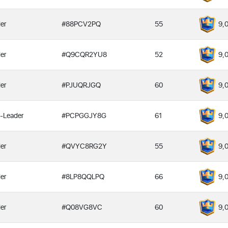
er
#88PCV2PQ
55
9,
er
#Q9CQR2YU8
52
9,
er
#PJUQRJGQ
60
9,
-Leader
#PCPGGJY8G
61
9,
er
#QVYC8RG2Y
55
9,
er
#8LP8QQLPQ
66
9,
er
#Q08VG8VC
60
9,