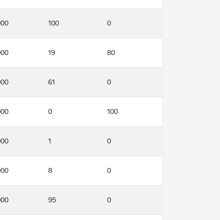
000
100
0
000
19
80
000
61
0
000
0
100
000
1
0
000
8
0
000
95
0