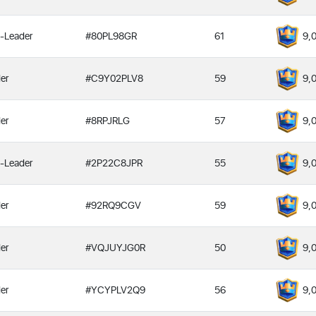
-Leader
#80PL98GR
61
9,
er
#C9Y02PLV8
59
9,
er
#8RPJRLG
57
9,
-Leader
#2P22C8JPR
55
9,
er
#92RQ9CGV
59
9,
er
#VQJUYJG0R
50
9,
er
#YCYPLV2Q9
56
9,