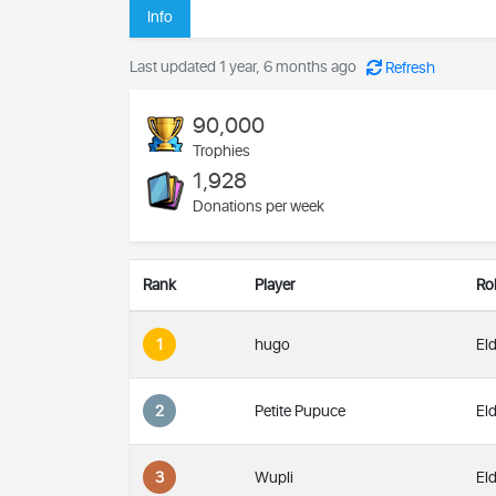
Info
Last updated 1 year, 6 months ago
Refresh
90,000
Trophies
1,928
Donations per week
Rank
Player
Ro
1
hugo
Eld
2
Petite Pupuce
Eld
3
Wupli
Eld