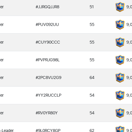
er
#JJRGQJJR8
51
9,
er
#PUV092UU
55
9,
er
#CUY90CCC
55
9,
er
#PVPRJG98L
55
9,
er
#2PC8VU2G9
64
9,
er
#YY2RUCCLP
54
9,
er
#RV0YR80Y
54
9,
-Leader
#9L0RCY8GP
62
9,