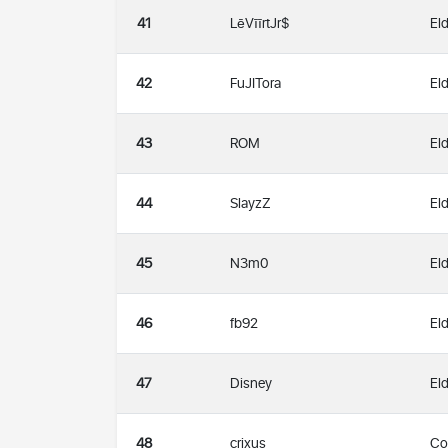
41
LēVīīrtJr$
Eld
42
FuJITora
Eld
43
ROM
Eld
44
SlayzZ
Eld
45
N3m0
Eld
46
fb92
Eld
47
Disney
Eld
48
crixus
Co