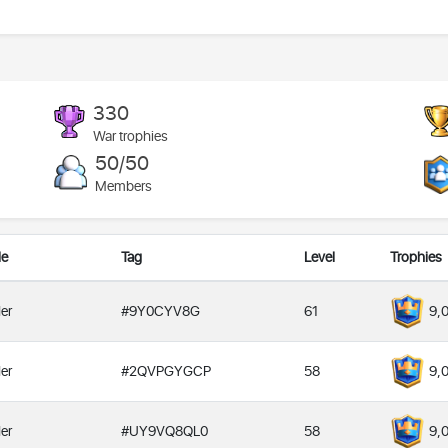
330
War trophies
50/50
Members
le
Tag
Level
Trophies
er
#9Y0CYV8G
61
9,
er
#2QVPGYGCP
58
9,
er
#UY9VQ8QL0
58
9,