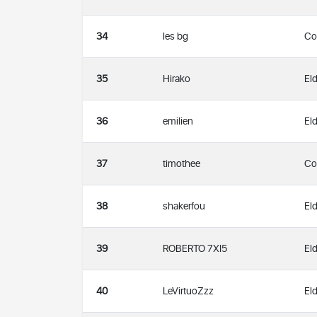
34
les bg
Co
35
Hirako
Eld
36
emilien
Eld
37
timothee
Co
38
shakerfou
Eld
39
ROBERTO 7XI5
Eld
40
LeVirtuoZzz
Eld