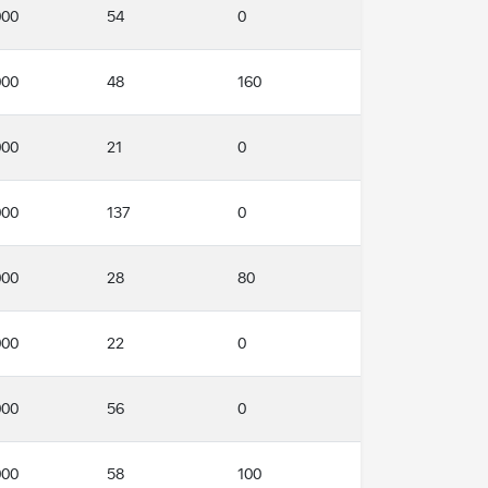
000
54
0
000
48
160
000
21
0
000
137
0
000
28
80
000
22
0
000
56
0
000
58
100