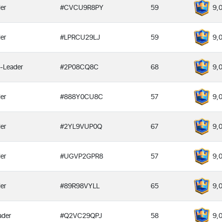
er
#CVCU9R8PY
59
9,
er
#LPRCU29LJ
59
9,
-Leader
#2P08CQ8C
68
9,
er
#888Y0CU8C
57
9,
er
#2YL9VUP0Q
67
9,
er
#UGVP2GPR8
57
9,
er
#89R98VYLL
65
9,
ader
#Q2VC29QPJ
58
9,