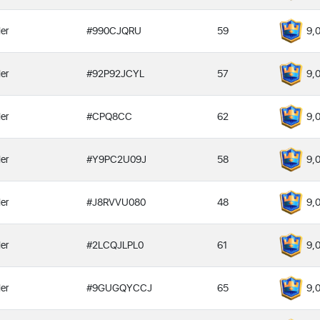
er
#990CJQRU
59
9,
er
#92P92JCYL
57
9,
er
#CPQ8CC
62
9,
er
#Y9PC2U09J
58
9,
er
#J8RVVU080
48
9,
er
#2LCQJLPL0
61
9,
er
#9GUGQYCCJ
65
9,