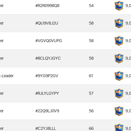
er
#R2R0998Q8
54
9,
er
#QU9V8J2U
58
9,
er
#VGVQ0VUPG
58
9,
er
#8CLQYJGYC
58
9,
-Leader
#9YG9P2GV
61
9,
er
#RJLYLGYPY
57
9,
er
#22Q9LJ0V9
56
9,
er
#C2YJ8LLL
66
9,