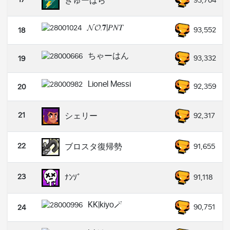
ぎゅーばら
93,704
𝓝𝓞.𝟕|𝑃𝑁𝑇
93,552
18
ちゃーはん
93,332
19
Lionel Messi
92,359
20
21
シェリー
92,317
22
ブロスタ復帰勢
91,655
23
ﾅﾝｿﾞ
91,118
KK|kiyo🪄
90,751
24