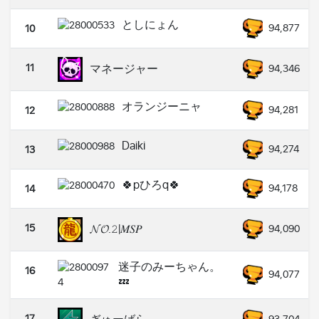
としにょん
94,877
10
11
マネージャー
94,346
オランジーニャ
94,281
12
Daiki
94,274
13
🍀pひろq🍀
94,178
14
15
𝓝𝓞.𝟸|𝑀𝑆𝑃
94,090
迷子のみーちゃん。
16
94,077
💤
17