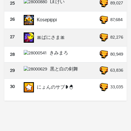
Lil.けい
89,027
25
26
Kosepippi
87,684
27
🎀ばにさま🎀
82,276
きみまろ
80,949
28
黒と白の剣舞
63,836
29
30
にょんのサブ❥🐣
33,035