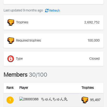
Last updated 9 months ago
Refresh
Trophies
2,692,752
Required trophies
100,000
Type
Closed
Members
30/100
Rank
Player
Trophies
ちゅんちゅん丸
95,497
1