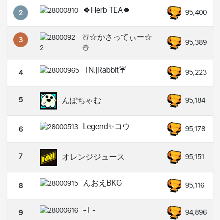
🍀Herb TEA🍀
95,400
2
☃️☆かさってぃー☆
3
95,389
☃️
TN.|Rabbit☔️
95,223
4
5
んぽちゃむ
95,184
Legend✨コウ
95,178
6
7
オレンジジュース
95,151
んおえBKG
95,116
8
-T -
94,896
9