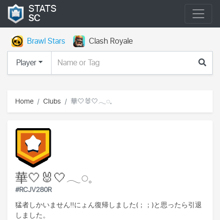
STATS
SC
Brawl Stars
Clash Royale
Player
Home
Clubs
華‎🤍🐰‎🤍𓂃◌𓈒
華‎🤍🐰‎🤍𓂃◌𓈒
#RCJV280R
猛者しかいません!!にょん復帰しました(；；)と思ったら引退
しました。